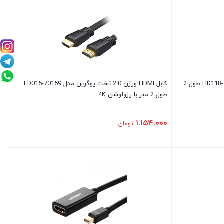
کابل HDMI ورژن 2.0 یوگرین مدل HD118-40410 طول 2
کابل HDMI ورژن 2.0 تخت یوگرین مدل ED015-70159
طول 2 متر با رزولوشن 4K
۱.۱۵۴.۰۰۰
تومان