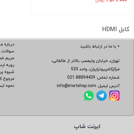
۶.۵۲۷.۰۰۰
تومان
کابل HDMI
درباره ما
> با ما در ارتباط باشید
سوالات 
حریم خ
تهران، خیابان ولیعصر، بالاتر از طالقانی،
رویه ار
مرکزکامپیوترایران، واحد 533
شیوه پر
شماره تماس:
021-88894439
مرجوع کر
نحوه ثب
آدرس ایمیل:
info@irnetshop.com
ایرنت شاپ