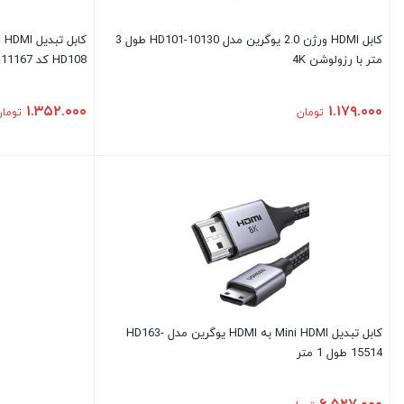
کابل HDMI ورژن 2.0 یوگرین مدل HD101-10130 طول 3
متر با رزولوشن 4K
HD108 کد 11167مدل: 11167
۱.۳۵۲.۰۰۰
۱.۱۷۹.۰۰۰
تومان
توما
کابل تبدیل Mini HDMI به HDMI یوگرین مدل HD163-
15514 طول 1 متر