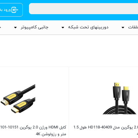
ورود ب
لقات
دوربینهای تحت شبکه
جانبی کامپیوتر
ج
کابل HDMI ورژن 2.0 یوگرین مدل HD118-40409 طول 1.5
متر و رزولوشن 4K