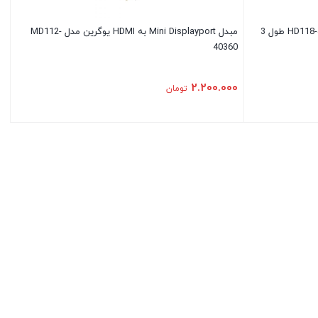
کابل HDMI ورژن 2.0 یوگرین مدل HD118-40411 طول 3
مبدل Mini Displayport به HDMI یوگرین مدل MD112-
40360
۲.۲۰۰.۰۰۰
تومان