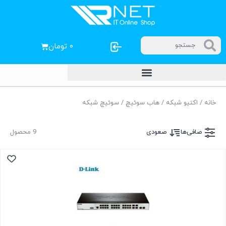
۰
تومان
خانه
/
اکتیو شبکه
/
هاب سوئیچ
/ سوئیچ شبکه
صافی‌ها
صعودی
9 محصول