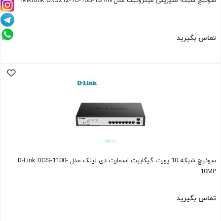
سوئیچ شبکه مدیریتی میکروتیک مدل Mikrotik CRS212-1G-10S-1S+IN
تماس بگیرید
سوئیچ شبکه 10 پورت گیگابیت اسمارت دی لینک مدل D-Link DGS-1100-
10MP
تماس بگیرید