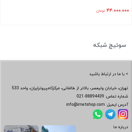
۴۴.۰۰۰.۰۰۰
تومان
سوئیچ شبکه
> با ما در ارتباط باشید
تهران، خیابان ولیعصر، بالاتر از طالقانی، مرکزکامپیوترایران، واحد 533
شماره تماس:
021-88894439
آدرس ایمیل:
info@irnetshop.com
درباره ما