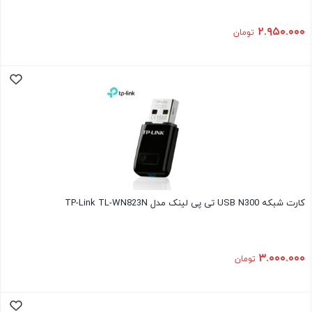
۲.۹۵۰.۰۰۰
تومان
کارت شبکه USB N300 تی پی لینک مدل TP-Link TL-WN823N
۳.۰۰۰.۰۰۰
تومان