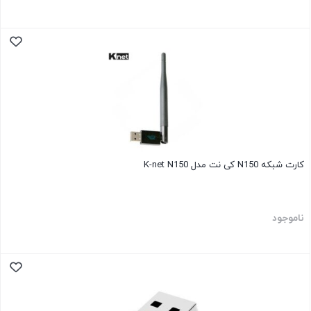
کارت شبکه N150 کی نت مدل K-net N150
ناموجود