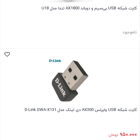
کارت شبکه USB بی‌سیم و دوباند AX1800 تندا مدل U18
ناموجود
کارت شبکه USB وایرلس AX300 دی لینک مدل D-Link DWA-X131
۹۵۰.۰۰۰
تومان