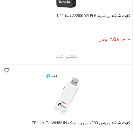
کارت شبکه بی سیم AX900 Wi-Fi-6 تندا U11
۲.۵۸۰.۰۰۰
تومان
منقضی شده
کارت شبکه وایرلس N300 تی پی لینک TP-Link TL-WN821N