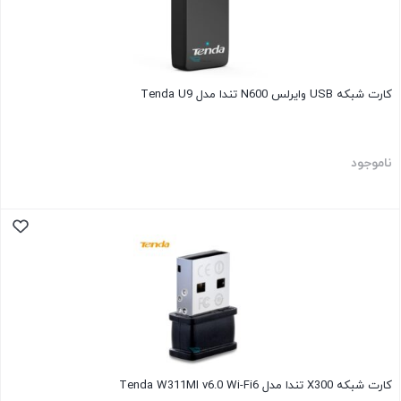
کارت شبکه USB وایرلس N600 تندا مدل Tenda U9
ناموجود
کارت شبکه X300 تندا مدل Tenda W311MI v6.0 Wi-Fi6