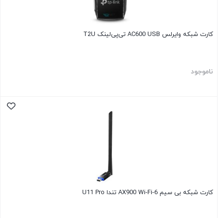
کارت شبکه وایرلس AC600 USB تی‌پی‌لینک T2U
ناموجود
کارت شبکه بی سیم AX900 Wi-Fi-6 تندا U11 Pro