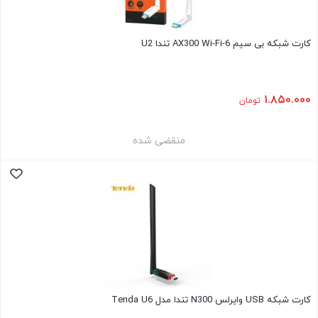
کارت شبکه بی سیم AX300 Wi-Fi-6 تندا U2
۱.۸۵۰.۰۰۰
تومان
منقضی شده
کارت شبکه USB وایرلس N300 تندا مدل Tenda U6