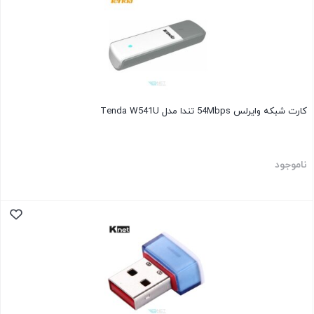
کارت شبکه وایرلس 54Mbps تندا مدل Tenda W541U
ناموجود