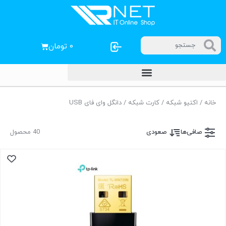
۰
تومان
خانه
/
اکتیو شبکه
/
کارت شبکه
/ دانگل وای فای USB
صافی‌ها
صعودی
40 محصول