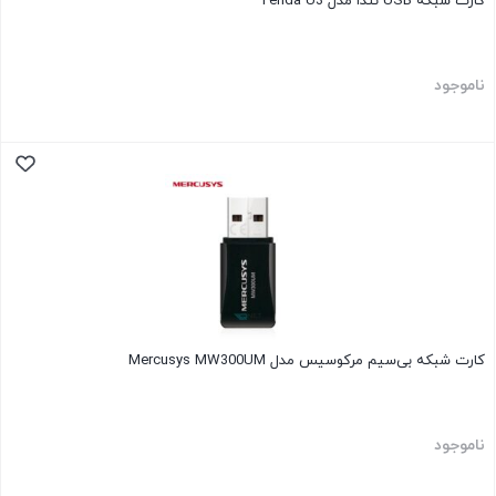
کارت شبکه USB تندا مدل Tenda U3
ناموجود
کارت شبکه بی‌سیم مرکوسیس مدل Mercusys MW300UM
ناموجود