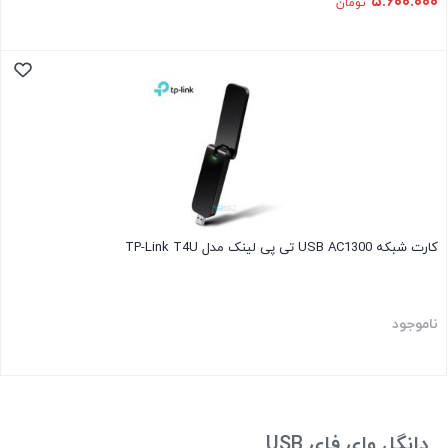
۵.۶۰۰.۰۰۰
تومان
کارت شبکه USB AC1300 تی پی لینک مدل TP-Link T4U
ناموجود
دانگل وای فای USB