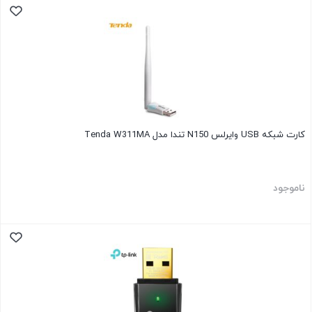
کارت شبکه USB وایرلس N150 تندا مدل Tenda W311MA
ناموجود