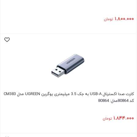
۱.۸۰۰.۰۰۰
تومان
کارت صدا اکسترنال USB-A به جک 3.5 میلیمتری یوگرین UGREEN مدل CM383
کد 80864مدل: 80864
۱.۸۴۴.۰۰۰
تومان