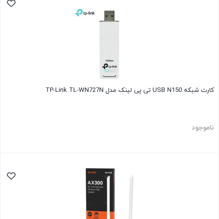
کارت شبکه USB N150 تی پی لینک مدل TP-Link TL-WN727N
ناموجود