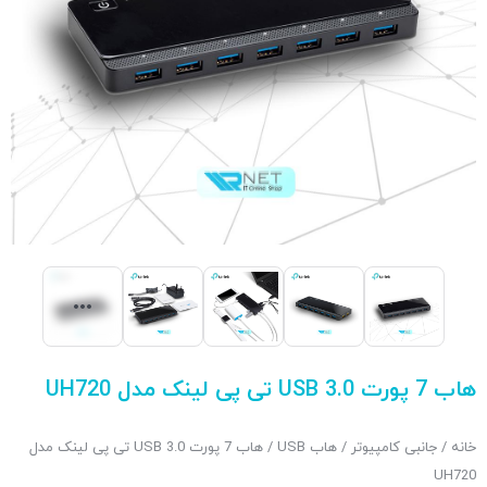
هاب 7 پورت USB 3.0 تی پی لینک مدل UH720
خانه
/
جانبی کامپیوتر
/
هاب USB
/ هاب 7 پورت USB 3.0 تی پی لینک مدل
UH720