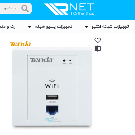
تجهیزات شبکه اکتیو
تجهیزات پسیو شبکه
رک و متع