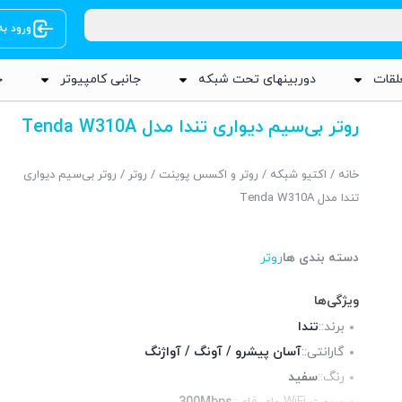
ورود ب
لقات
دوربینهای تحت شبکه
جانبی کامپیوتر
ج
روتر بی‌سیم دیواری تندا مدل Tenda W310A
خانه
/
اکتیو شبکه
/
روتر و اکسس پوینت
/
روتر
/ روتر بی‌سیم دیواری
تندا مدل Tenda W310A
دسته بندی ها
روتر
ویژگی‌ها
برند::
تندا
گارانتی::
آسان پیشرو / آونگ / آواژنگ
رنگ::
سفید