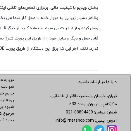
پخش ویدیو با کیفیت عالی، برقراری تماس‌های تلفنی اینت
قابل حمل و دیگر وسایل خود را از طریق این پورت شارژ 
ندارد. نکته آخر این که برق این دستگاه از طریق پورت POE تامین می شود.
درباره ما
> با ما در ارتباط باشید
سوالات 
حریم خ
تهران، خیابان ولیعصر، بالاتر از طالقانی،
رویه ار
مرکزکامپیوترایران، واحد 533
شیوه پر
شماره تماس:
021-88894439
مرجوع کر
نحوه ثب
آدرس ایمیل:
info@irnetshop.com