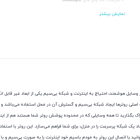
سرعت WiFi وای فای::
300Mbps
آنتن::
داخلی
نمایش بیشتر
استانداردها::
IEEE 802.11n, 802.11g, 802.11b
فرکانس::
پورت شبکه::
1 پورت 10/100
وسایل هوشمند، احتیاج به اینترنت و شبکه بی‌سیم یکی از ابعاد غیر قابل ا
فه اصلی روترها ایجاد شبکه بی‌سیم و گسترش آن در محل استفاده می‌باشد و 
 با اتصال این روتر به مودم باسیم خود اینترنت را به صورت بی‌سیم و با سرع