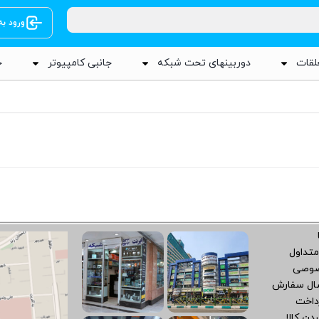
ورود ب
لقات
دوربینهای تحت شبکه
جانبی کامپیوتر
ج
متداول
صوصی
سال سفارش
داخت
دن کالا