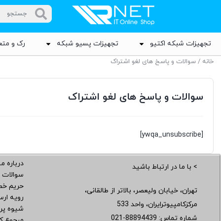
تجهیزات شبکه اکتیو
تجهیزات پسیو شبکه
رک و متع
خانه
/ سوالات و پاسخ های لغو اشتراک
سوالات و پاسخ های لغو اشتراک
[ywqa_unsubscribe]
درباره ما
> با ما در ارتباط باشید
سوالات 
حریم خ
تهران، خیابان ولیعصر، بالاتر از طالقانی،
رویه ار
مرکزکامپیوترایران، واحد 533
شیوه پر
شماره تماس:
021-88894439
مرجوع کر