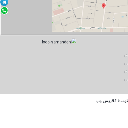
ی
ن
ی
ن
 توسط
گلاریس وب