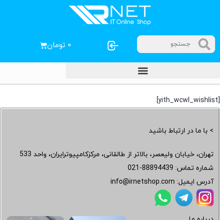
۰
تومان
[yith_wcwl_wishlist]
> با ما در ارتباط باشید
تهران، خیابان ولیعصر، بالاتر از طالقانی، مرکزکامپیوترایران، واحد 533
شماره تماس:
021-88894439
آدرس ایمیل:
info@irnetshop.com
درباره ما