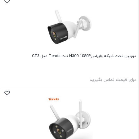
دوربین تحت شبکه وایرلسN300 1080P تندا Tenda مدل CT3
برای قیمت تماس بگیرید