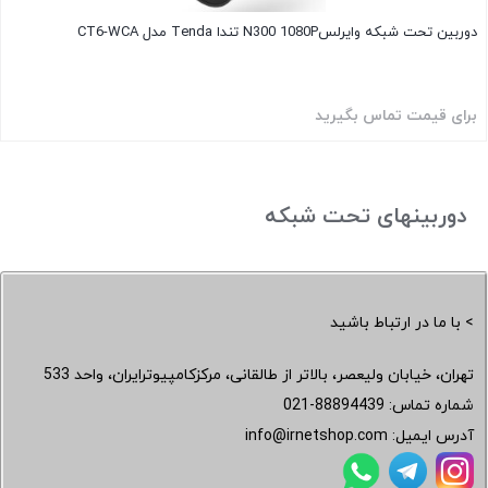
دوربین تحت شبکه وایرلسN300 1080P تندا Tenda مدل CT6-WCA
برای قیمت تماس بگیرید
دوربینهای تحت شبکه
> با ما در ارتباط باشید
تهران، خیابان ولیعصر، بالاتر از طالقانی، مرکزکامپیوترایران، واحد 533
شماره تماس:
021-88894439
آدرس ایمیل:
info@irnetshop.com