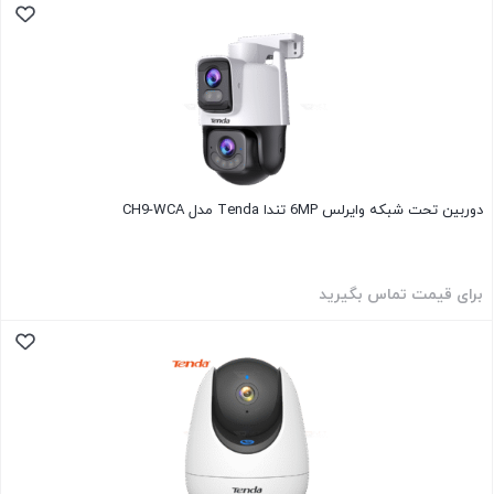
دوربین تحت شبکه وایرلس 6MP تندا Tenda مدل CH9-WCA
برای قیمت تماس بگیرید