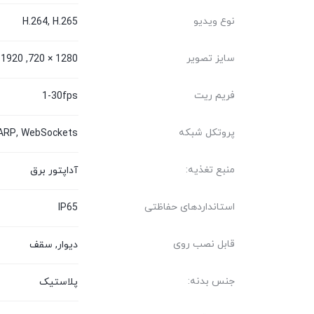
نوع ویدیو
H.264, H.265
سایز تصویر
1280 × 720, 1920 × 1080, 2304 ×1296
فریم ریت
1-30fps
پروتکل شبکه
 ARP, WebSockets
منبع تغذیه:
آداپتور برق
استانداردهای حفاظتی
IP65
قابل نصب روی
دیوار, سقف
جنس بدنه:
پلاستیک