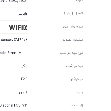
گارانتی:
آسان پیشرو / آونگ
اتصال از طریق:
وایرلس
سری وای فای
سنسور تصویر
1/3 Progressive Scan CMOS sensor, 3MP
نوع دید در شب
 Mode, Smart Mode
دید در شب
رنگی
دیافراگم
F2.0
پایه
گردان
زاویه دید
 Diagonal FOV: 91°