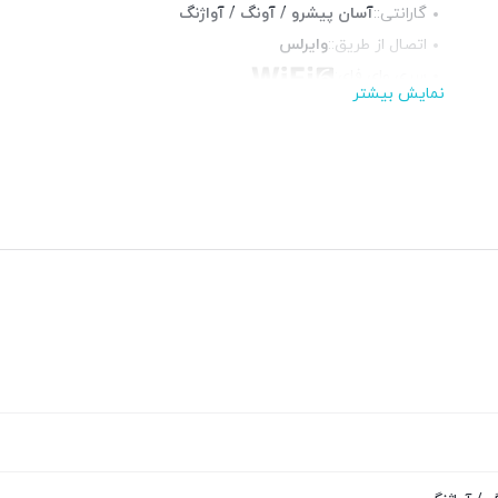
گارانتی::
آسان پیشرو / آونگ / آواژنگ
اتصال از طریق::
وایرلس
سری وای فای:
نمایش بیشتر
سنسور
1/3 Progressive Scan CMOS sensor,
تصویر:
3MP
نوع دید در
Black & White Mode, Full Color Mode,
شب:
Smart Mode
دید در شب:
رنگی