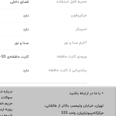
محیط قابل استفاده:
فضای داخلی
میکروفون
دارد
اسپیکر
دارد
آلارم صدا و نور
صدا و نور
ورودی کارت حافظه:
کارت‌ حافظه‌ی Micro-SD
پشتیبانی از کارت حافظه:
دارد
درباره ما
> با ما در ارتباط باشید
سوالات 
حریم خ
تهران، خیابان ولیعصر، بالاتر از طالقانی،
رویه ار
مرکزکامپیوترایران، واحد 533
شیوه پر