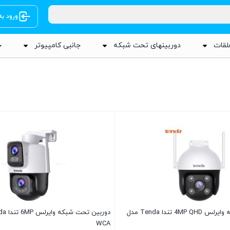
ورود ب
لقات
دوربینهای تحت شبکه
جانبی کامپیوتر
ج
دوربین تحت شبکه وایرلس 4MP QHD تندا Tenda مدل
WCA