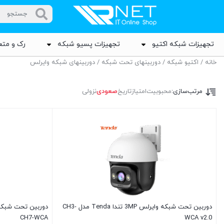
تجهیزات شبکه اکتیو
تجهیزات پسیو شبکه
رک و متع
خانه
/
اکتیو شبکه
/
دوربینهای تحت شبکه
/ دوربینهای شبکه وایرلس
مرتب‌سازی:
محبوبیت
امتیاز
تاریخ
صعودی
نزولی
دوربین تحت شبکه وایرلس 3MP تندا Tenda مدل CH3-
CH7-WCA
WCA v2.0