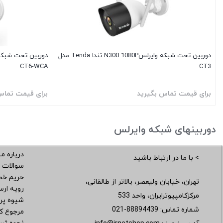
دوربین تحت شبکه وایرلسN300 1080P تندا Tenda مدل
CT6-WCA
CT3
برای قیمت تماس بگیرید
برای قیمت تماس
دوربینهای شبکه وایرلس
درباره ما
> با ما در ارتباط باشید
سوالات 
حریم خ
تهران، خیابان ولیعصر، بالاتر از طالقانی،
رویه ار
مرکزکامپیوترایران، واحد 533
شیوه پر
شماره تماس:
021-88894439
مرجوع کر