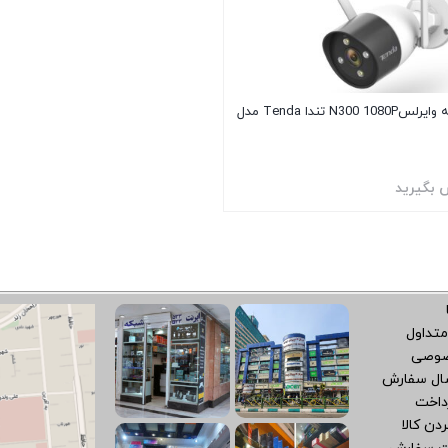
دوربین تحت شبکه وایرلسN300 1080P تندا Tenda مدل
 بگیرید
متداول
صوصی
سال سفارش
داخت
دن کالا