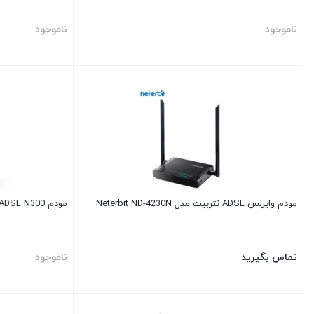
ناموجود
ناموجود
مودم وایرلس ADSL نتربیت مدل Neterbit ND-4230N
مودم ADSL N300 تندا مدل Tenda D301 V2
تماس بگیرید
ناموجود