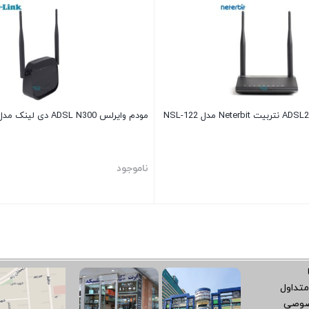
مودم وایرلس ADSL N300 دی لینک مدل D-link DSL-124
ناموجود
متداول
صوصی