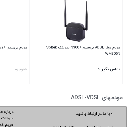
مودم روتر ADSL بی‌سیم +N300 سولتک Soltek
مودم بی‌سیم +ADSL2/2 نتربیت Neterbit مدل NSL-122
WM305N
تماس بگیرید
ناموجود
مودمهای ADSL-VDSL
درباره ما
> با ما در ارتباط باشید
سوالات 
حریم خ