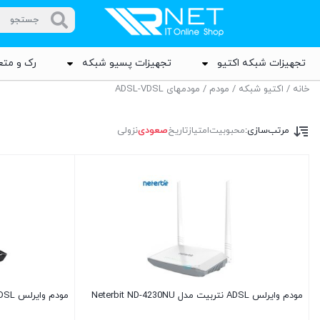
تجهیزات شبکه اکتیو
تجهیزات پسیو شبکه
رک و متع
خانه
/
اکتیو شبکه
/
مودم
/ مودمهای ADSL-VDSL
مرتب‌سازی:
محبوبیت
امتیاز
تاریخ
صعودی
نزولی
مودم وایرلس ADSL نتربیت مدل Neterbit ND-4230NU
مودم وایرلس ADSL نتنزا مدل Neterbit NSL-2740U