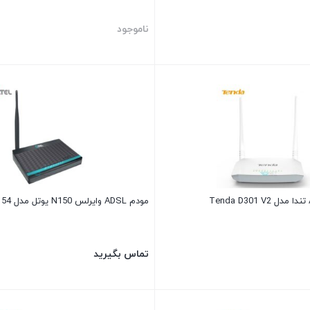
ناموجود
مودم ADSL وایرلس N150 یوتل مدل A154
تماس بگیرید