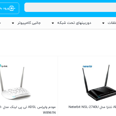
ورود ب
لقات
دوربینهای تحت شبکه
جانبی کامپیوتر
ج
مودم 
W8961N