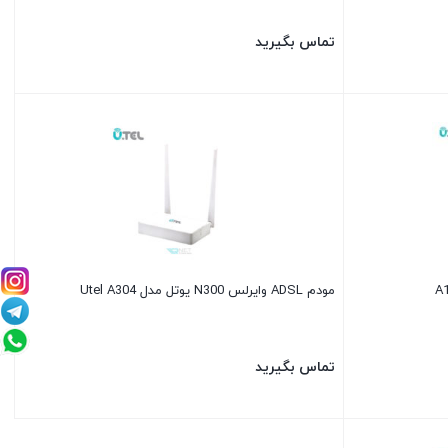
تماس بگیرید
مودم ADSL وایرلس N300 یوتل مدل Utel A304
تماس بگیرید