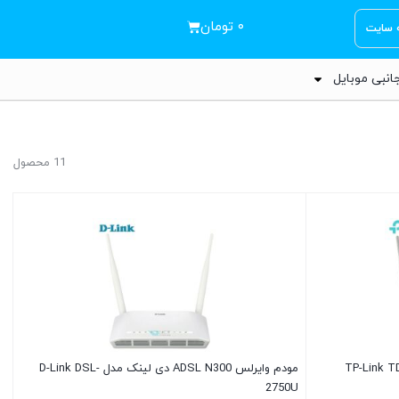
۰
تومان
ه سایت
انبی موبایل
11 محصول
وایرلس ADSL تی پی لینک مدل TP-Link TD-
مودم وایرلس ADSL N300 دی لینک مدل D-Link DSL-
2750U