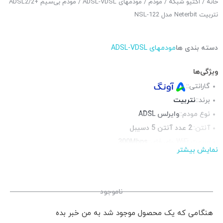
خانه
/
اکتیو شبکه
/
مودم
/
مودمهای ADSL-VDSL
/ مودم بی‌سیم +ADSL2/2
نتربیت Neterbit مدل NSL-122
دسته بندی ها
مودمهای ADSL-VDSL
ویژگی‌ها
گارانتی::
برند::
نتربیت
نوع مودم::
وایرلس ADSL
آنتن::
2 عدد آنتن 5 دسیبل
سرعت WiFi وای فای::
300Mbps
نمایش بیشتر
فرکانس::
محیط قابل استفاده::
فضای داخلی
پورت RJ-11 تلفنی::
1 عدد
ناموجود
هنگامی که یک محصول موجود شد به من خبر بده