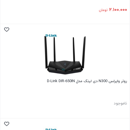
۲.۱۰۰.۰۰۰
تومان
روتر وایرلس N300 دی لینک مدل D-Link DIR-650IN
ناموجود