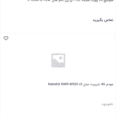
سوئیچ 24 پورت شبکه POE آی پی کام مدل IP-COM G1124P
تماس بگیرید
مودم 4G نتربیت مدل Neterbit NWR-M920 v2
ناموجود