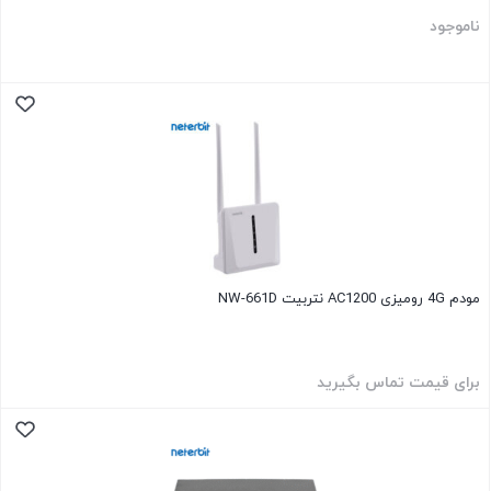
ناموجود
مودم 4G رومیزی AC1200 نتربیت NW-661D
برای قیمت تماس بگیرید