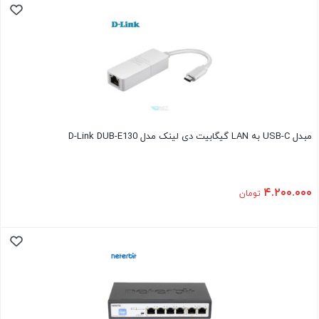
مبدل USB-C به LAN گیگابیت دی لینک مدل D-Link DUB-E130
۴.۲۰۰.۰۰۰
تومان