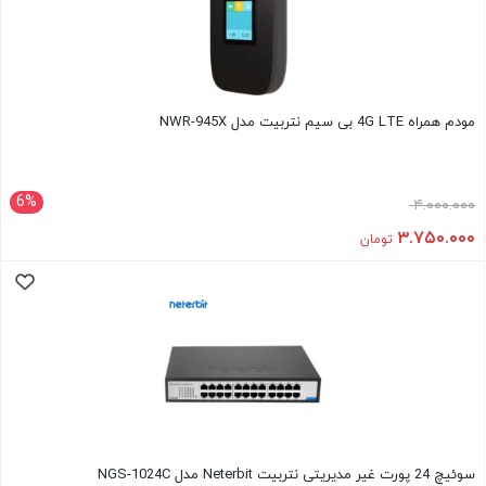
مودم همراه 4G LTE بی سیم نتربیت مدل NWR-945X
6%
۴.۰۰۰.۰۰۰
۳.۷۵۰.۰۰۰
تومان
سوئیچ 24 پورت غیر مدیریتی نتربیت Neterbit مدل NGS-1024C