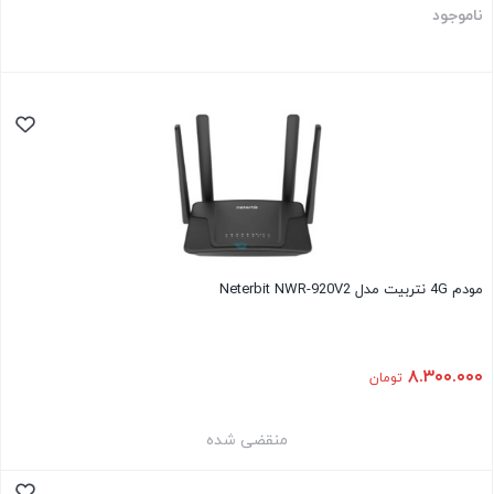
ناموجود
مودم 4G نتربیت مدل Neterbit NWR-920V2
۸.۳۰۰.۰۰۰
تومان
منقضی شده