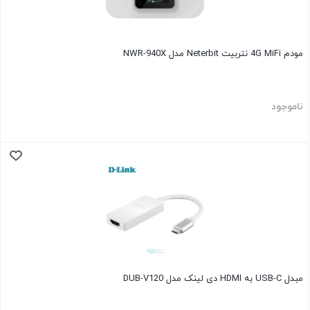
مودم 4G MiFi نتربیت Neterbit مدل NWR-940X
ناموجود
مبدل USB-C به HDMI دی لینک مدل DUB-V120