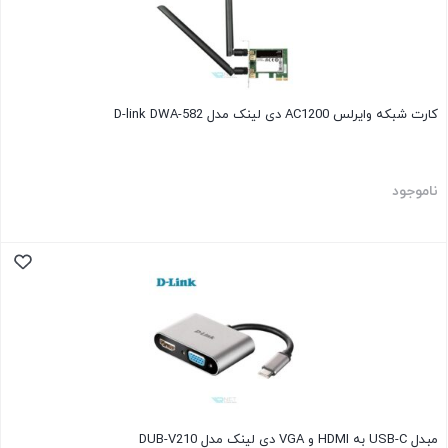
کارت شبکه وایرلس AC1200 دی لینک مدل D-link DWA-582
ناموجود
مبدل USB-C به HDMI و VGA دی لینک مدل DUB-V210