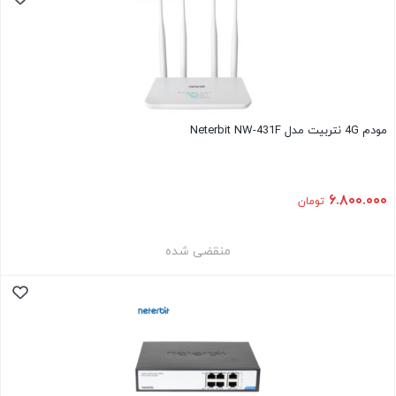
مودم 4G نتربیت مدل Neterbit NW-431F
۶.۸۰۰.۰۰۰
تومان
منقضی شده