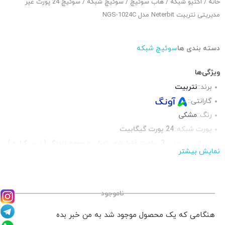
خانه
/
اکتیو شبکه
/
هاب سوئیچ
/
سوئیچ شبکه
/ سوئیچ 24 پورت غیر
مدیریتی نتربیت Neterbit مدل NGS-1024C
دسته بندی ها
سوئیچ شبکه
ویژگی‌ها
برند::
نتربیت
گارانتی::
رنگ::
مشکی
پورت شبکه::
24 پورت گیگابیت
ارسال سریع:
زیر 3 ساعت فقط شهر تهران و حومه نزدیک ( پس کرایه )
نمایش بیشتر
جنس بدنه::
فلز
محتوای جعبه::
کابل برق
ناموجود
هنگامی که یک محصول موجود شد به من خبر بده