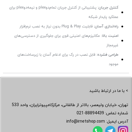
کنترل جریان:
پشتیبانی از کنترل جریان تمام‌دوplex و نیمه‌دوplex برای
عملکرد پایدار شبکه
راه‌اندازی آسان:
قابلیت Plug & Play بدون نیاز به نصب نرم‌افزار
امنیت بالا:
مکانیزم‌های امنیتی قوی برای جلوگیری از دسترسی‌های
غیرمجاز
طراحی فشرده:
قابل نصب در رک برای ادغام آسان با زیرساخت‌های
موجود
> با ما در ارتباط باشید
تهران، خیابان ولیعصر، بالاتر از طالقانی، مرکزکامپیوترایران، واحد 533
شماره تماس:
021-88894439
آدرس ایمیل:
info@irnetshop.com