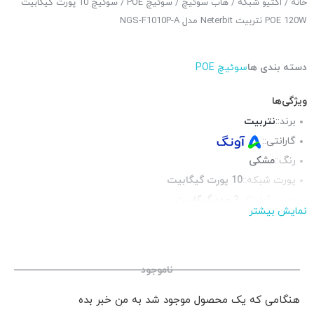
خانه
/
اکتیو شبکه
/
هاب سوئیچ
/
سوئیچ POE
/ سوئیچ 10 پورت گیگابیت
POE 120W نتربیت Neterbit مدل NGS-F1010P-A
دسته بندی ها
سوئیچ POE
ویژگی‌ها
برند::
نتربیت
گارانتی::
رنگ::
مشکی
پورت شبکه::
10 پورت گیگابیت
پورت آپلینک:
2 عدد گیگابیت
نمایش بیشتر
ارسال سریع:
زیر 3 ساعت فقط شهر تهران و حومه نزدیک ( پس کرایه )
جنس بدنه::
فلز
محتوای جعبه::
آداپتور برق
ناموجود
هنگامی که یک محصول موجود شد به من خبر بده