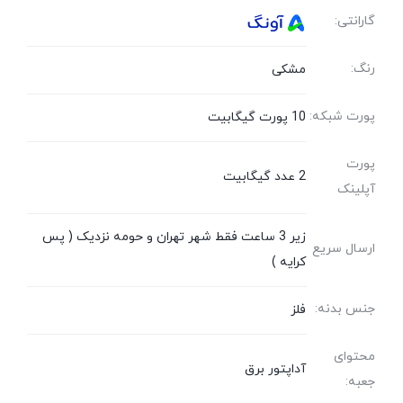
گارانتی:
رنگ:
مشکی
پورت شبکه:
10 پورت گیگابیت
پورت
2 عدد گیگابیت
آپلینک
زیر 3 ساعت فقط شهر تهران و حومه نزدیک ( پس
ارسال سریع
کرایه )
جنس بدنه:
فلز
محتوای
آداپتور برق
جعبه: