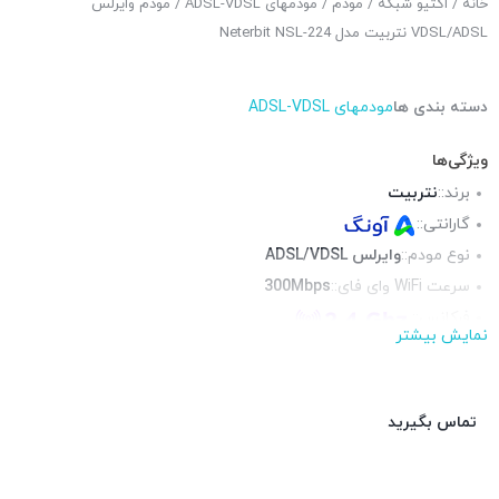
خانه
/
اکتیو شبکه
/
مودم
/
مودمهای ADSL-VDSL
/ مودم وایرلس
VDSL/ADSL نتربیت مدل Neterbit NSL-224
دسته بندی ها
مودمهای ADSL-VDSL
ویژگی‌ها
برند::
نتربیت
گارانتی::
نوع مودم::
وایرلس ADSL/VDSL
سرعت WiFi وای فای::
300Mbps
فرکانس::
نمایش بیشتر
محیط قابل استفاده::
فضای داخلی
پورت RJ-11 تلفنی::
1 عدد
پورت USB ::
ندارد
تماس بگیرید