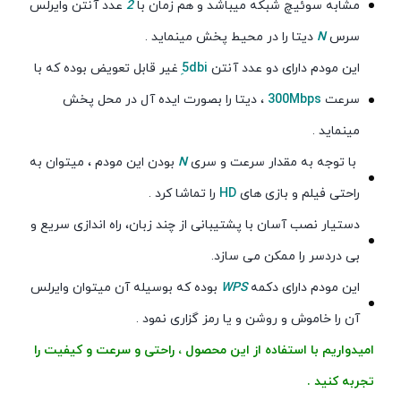
مشابه سوئیچ شبکه میباشد و هم زمان با
2
عدد آنتن وایرلس
سرس
N
دیتا را در محیط پخش مینماید .
این مودم دارای دو عدد آنتن
5ِdbi
غیر قابل تعویض بوده که با
سرعت
300Mbps
، دیتا را بصورت ایده آل در محل پخش
مینماید .
با توجه به مقدار سرعت و سری
N
بودن این مودم ، میتوان به
راحتی فیلم و بازی های
HD
را تماشا کرد .
دستیار نصب آسان با پشتیبانی از چند زبان، راه اندازی سریع و
بی دردسر را ممکن می سازد.
این مودم دارای دکمه
WPS
بوده که بوسیله آن میتوان وایرلس
آن را خاموش و روشن و یا رمز گزاری نمود .
امیدواریم با استفاده از این محصول ، راحتی و سرعت و کیفیت را
تجربه کنید .