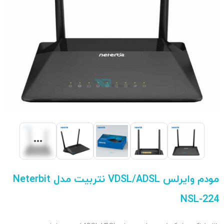
مودم وایرلس VDSL/ADSL نتربیت مدل Neterbit
NSL-224