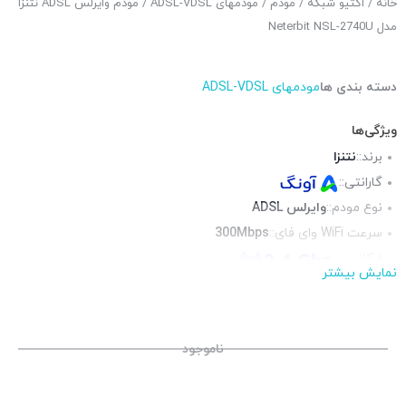
خانه
/
اکتیو شبکه
/
مودم
/
مودمهای ADSL-VDSL
/ مودم وایرلس ADSL نتنزا
مدل Neterbit NSL-2740U
دسته بندی ها
مودمهای ADSL-VDSL
ویژگی‌ها
برند::
نتنزا
گارانتی::
نوع مودم::
وایرلس ADSL
سرعت WiFi وای فای::
300Mbps
فرکانس::
نمایش بیشتر
محیط قابل استفاده::
فضای داخلی
پورت RJ-11 تلفنی::
1 عدد
پورت USB ::
ندارد
ناموجود