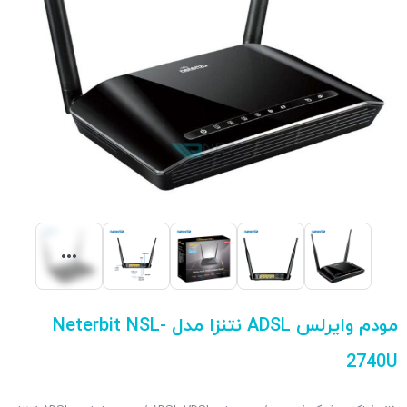
مودم وایرلس ADSL نتنزا مدل Neterbit NSL-
2740U