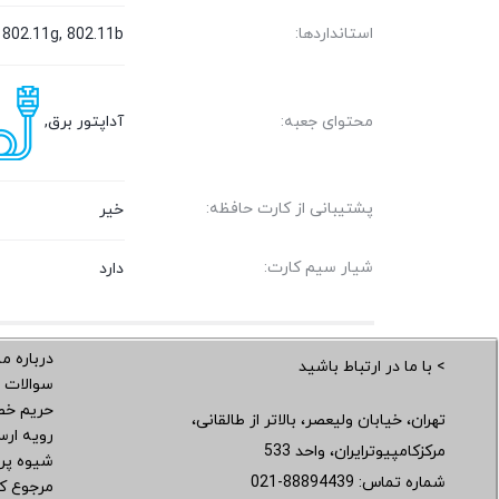
استانداردها:
 802.11g, 802.11b
آداپتور برق,
محتوای جعبه:
پشتیبانی از کارت حافظه:
خیر
شیار سیم کارت:
دارد
درباره ما
> با ما در ارتباط باشید
سوالات 
حریم خ
تهران، خیابان ولیعصر، بالاتر از طالقانی،
رویه ار
مرکزکامپیوترایران، واحد 533
شیوه پر
شماره تماس:
021-88894439
مرجوع کر