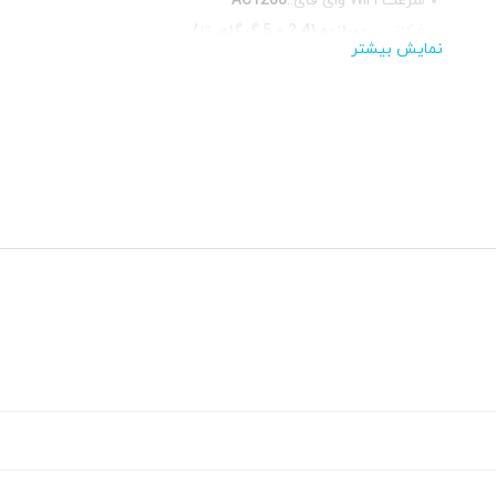
سرعت WiFi وای فای::
AC1200
فرکانس::
دوبانده (2.4 و 5 گیگاهرتز)
نمایش بیشتر
محیط قابل استفاده::
فضای داخلی
پورت RJ-11 تلفنی::
ندارد
پورت USB ::
1عدد