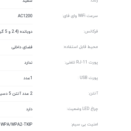
رنگ:
سفید
سرعت WiFi وای فای:
AC1200
فرکانس:
دوبانده (2.4 و 5 گیگاهرتز)
محیط قابل استفاده:
فضای داخلی
پورت RJ-11 تلفنی:
ندارد
پورت USB :
1عدد
آنتن:
2 عدد آنتن 5 دسیبل
چراغ LED وضعیت:
دارد
امنیت بی سیم:
g, WPA/WPA2-TKIP