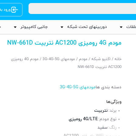
ورود ب
لقات
دوربینهای تحت شبکه
جانبی کامپیوتر
ج
مودم 4G رومیزی AC1200 نتربیت NW-661D
خانه
/
اکتیو شبکه
/
مودم
/
مودمهای 3G-4G-5G
/ مودم 4G رومیزی
AC1200 نتربیت NW-661D
دسته بندی ها
مودمهای 3G-4G-5G
ویژگی‌ها
برند::
نتربیت
نوع مودم::
4G/LTE رومیزی
رنگ::
سفید