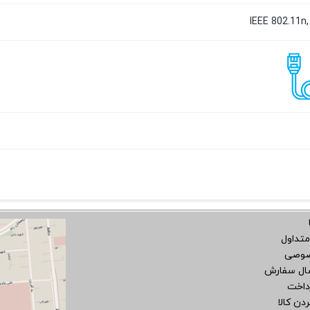
IEEE 802.11n,
متداول
صوصی
سال سفارش
داخت
دن کالا