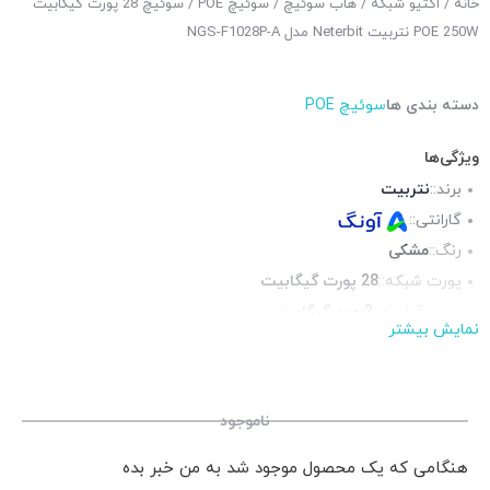
خانه
/
اکتیو شبکه
/
هاب سوئیچ
/
سوئیچ POE
/ سوئیچ 28 پورت گیگابیت
POE 250W نتربیت Neterbit مدل NGS-F1028P-A
دسته بندی ها
سوئیچ POE
ویژگی‌ها
برند::
نتربیت
گارانتی::
رنگ::
مشکی
پورت شبکه::
28 پورت گیگابیت
پورت آپلینک:
2 عدد گیگابیت
نمایش بیشتر
ارسال سریع:
زیر 3 ساعت فقط شهر تهران و حومه نزدیک ( پس کرایه )
جنس بدنه::
فلز
محتوای جعبه::
آداپتور برق
ناموجود
هنگامی که یک محصول موجود شد به من خبر بده