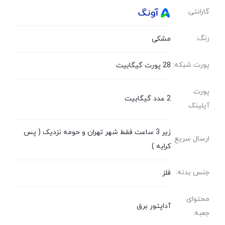
گارانتی:
رنگ:
مشکی
پورت شبکه:
28 پورت گیگابیت
پورت
2 عدد گیگابیت
آپلینک
زیر 3 ساعت فقط شهر تهران و حومه نزدیک ( پس
ارسال سریع
کرایه )
جنس بدنه:
فلز
محتوای
آداپتور برق
جعبه: