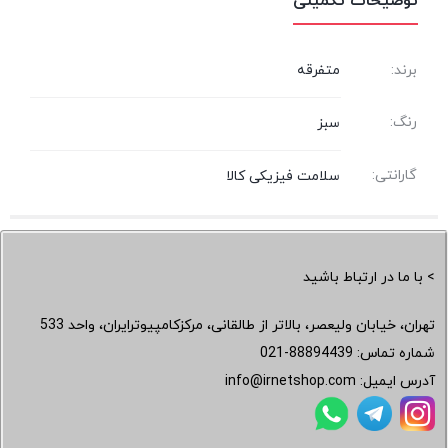
توضیحات تکمیلی
برند:
متفرقه
رنگ:
سبز
گارانتی:
سلامت فیزیکی کالا
> با ما در ارتباط باشید
تهران، خیابان ولیعصر، بالاتر از طالقانی، مرکزکامپیوترایران، واحد 533
شماره تماس:
021-88894439
آدرس ایمیل:
info@irnetshop.com