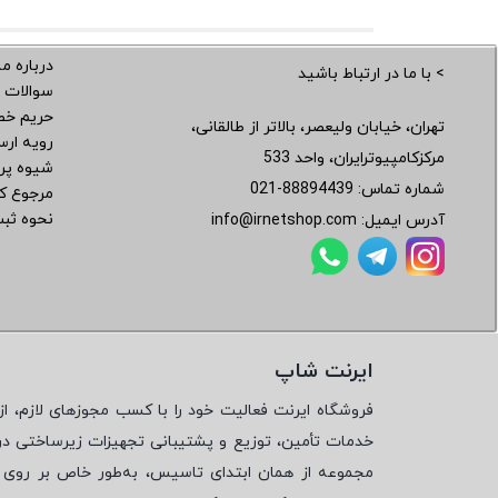
درباره ما
> با ما در ارتباط باشید
سوالات 
حریم خ
تهران، خیابان ولیعصر، بالاتر از طالقانی،
رویه ار
مرکزکامپیوترایران، واحد 533
شیوه پر
شماره تماس:
021-88894439
مرجوع کر
نحوه ثب
آدرس ایمیل:
info@irnetshop.com
ایرنت شاپ
فروشگاه ایرنت فعالیت خود را با کسب مجوزهای لازم، از 
خدمات تأمین، توزیع و پشتیبانی تجهیزات زیرساختی در
مجموعه از همان ابتدای تاسیس، به‌طور خاص بر روی تأ