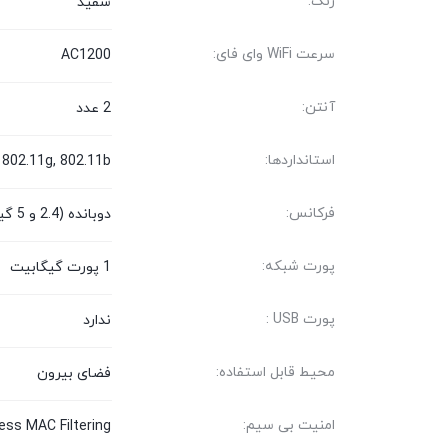
رنگ:
سفید
سرعت WiFi وای فای:
AC1200
آنتن:
2 عدد
استانداردها:
 802.11g, 802.11b
فرکانس:
دوبانده (2.4 و 5 گیگاهرتز)
پورت شبکه:
1 پورت گیگابیت
پورت USB :
ندارد
محیط قابل استفاده:
فضای بیرون
امنیت بی سیم:
ss MAC Filtering