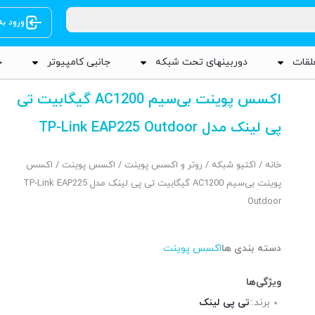
ورود ب
لقات
دوربینهای تحت شبکه
جانبی کامپیوتر
ج
اکسس پوینت بی‌سیم AC1200 گیگابیت تی
پی لینک مدل TP-Link EAP225 Outdoor
خانه
/
اکتیو شبکه
/
روتر و اکسس پوینت
/
اکسس پوینت
/ اکسس
پوینت بی‌سیم AC1200 گیگابیت تی پی لینک مدل TP-Link EAP225
Outdoor
دسته بندی ها
اکسس پوینت
ویژگی‌ها
برند::
تی پی لینک