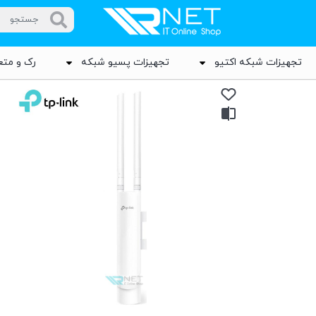
تجهیزات شبکه اکتیو
تجهیزات پسیو شبکه
رک و متع