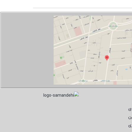
ی
ن
ی