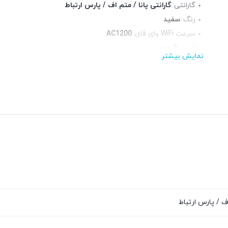
گارانتی::
گارانتی پانا / متم اف / پارس ارتباط
رنگ::
سفید
سرعت WiFi وای فای::
AC1200
آنتن::
2 عدد
نمایش بیشتر
استانداردها::
IEEE 802.11n, 802.11g, 802.11b
فرکانس::
دوبانده (2.4 و 5 گیگاهرتز)
پورت شبکه::
1 پورت گیگابیت
اف / پارس ارتباط