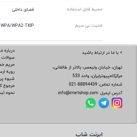
محیط قابل استفاده:
فضای داخلی
امنیت بی سیم:
g, WPA/WPA2-TKIP
درباره ما
> با ما در ارتباط باشید
سوالات 
حریم خ
تهران، خیابان ولیعصر، بالاتر از طالقانی،
رویه ار
مرکزکامپیوترایران، واحد 533
شیوه پر
شماره تماس:
021-88894439
مرجوع کر
نحوه ثب
آدرس ایمیل:
info@irnetshop.com
ایرنت شاپ