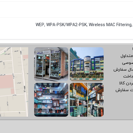
WEP, WPA-PSK/WPA2-PSK, Wireless MAC Filterin
متداول
صوصی
سال سفارش
داخت
دن کالا
ت سفارش