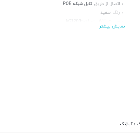
اتصال از طریق::
کابل شبکه POE
رنگ::
سفید
سرعت WiFi وای فای::
AC1200
نمایش بیشتر
آنتن::
داخلی
استانداردها::
IEEE 802.11n, 802.11g, 802.11b
فرکانس::
دوبانده (2.4 و 5 گیگاهرتز)
 / آواژنگ