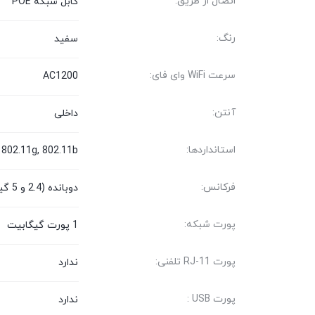
اتصال از طریق:
کابل شبکه POE
رنگ:
سفید
سرعت WiFi وای فای:
AC1200
آنتن:
داخلی
استانداردها:
 802.11g, 802.11b
فرکانس:
دوبانده (2.4 و 5 گیگاهرتز)
پورت شبکه:
1 پورت گیگابیت
پورت RJ-11 تلفنی:
ندارد
پورت USB :
ندارد