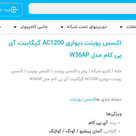
ورود ب
لقات
دوربینهای تحت شبکه
جانبی کامپیوتر
ج
اکسس پوینت دیواری AC1200 گیگابیت آی
پی کام مدل W36AP
خانه
/
اکتیو شبکه
/
روتر و اکسس پوینت
/
اکسس پوینت
/ اکسس
پوینت دیواری AC1200 گیگابیت آی پی کام مدل W36AP
دسته بندی ها
اکسس پوینت
ویژگی‌ها
برند::
آی پی کام
گارانتی::
آسان پیشرو / آونگ / آواژنگ