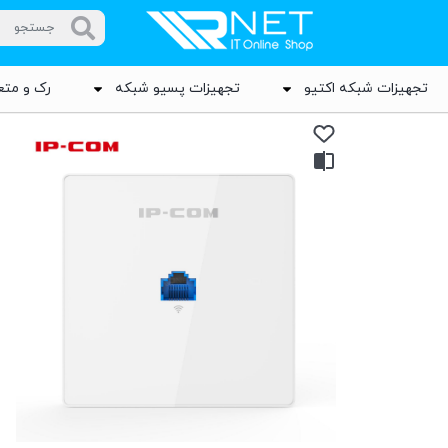
تجهیزات شبکه اکتیو
تجهیزات پسیو شبکه
رک و متع