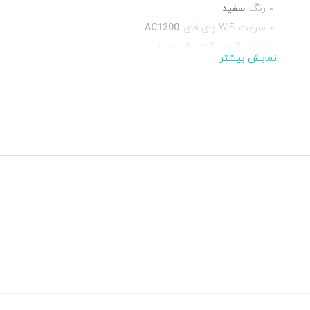
رنگ::
سفید
سرعت WiFi وای فای::
AC1200
آنتن::
2 عدد آنتن 4 دسیبل
نمایش بیشتر
استانداردها::
IEEE 802.11n, 802.11g, 802.11b
فرکانس::
دوبانده (2.4 و 5 گیگاهرتز)
پورت شبکه::
1 پورت گیگابیت