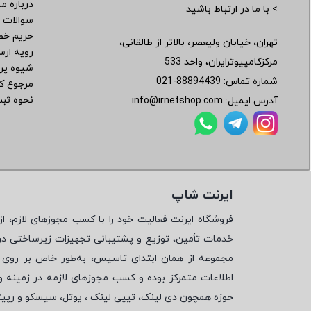
درباره ما
> با ما در ارتباط باشید
سوالات 
حریم خ
تهران، خیابان ولیعصر، بالاتر از طالقانی،
رویه ار
مرکزکامپیوترایران، واحد 533
شیوه پر
شماره تماس:
021-88894439
مرجوع کر
نحوه ثب
آدرس ایمیل:
info@irnetshop.com
ایرنت شاپ
فروشگاه ایرنت فعالیت خود را با کسب مجوزهای لازم، از 
خدمات تأمین، توزیع و پشتیبانی تجهیزات زیرساختی در
مجموعه از همان ابتدای تاسیس، به‌طور خاص بر روی تأ
اطلاعات متمرکز بوده و کسب مجوزهای لازمه در زمینه 
حوزه همچون دی لینک، تیپی لینک ، یوتل، سیسکو و رپی