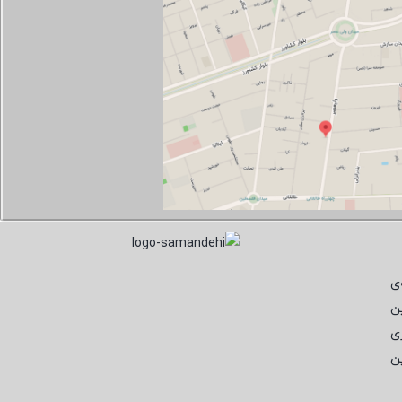
ی
ن
ی
ن