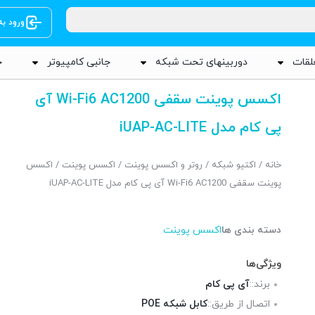
ورود ب
لقات
دوربینهای تحت شبکه
جانبی کامپیوتر
ج
اکسس پوینت سقفی Wi-Fi6 AC1200 آی
پی کام مدل iUAP-AC-LITE
خانه
/
اکتیو شبکه
/
روتر و اکسس پوینت
/
اکسس پوینت
/ اکسس
پوینت سقفی Wi-Fi6 AC1200 آی پی کام مدل iUAP-AC-LITE
دسته بندی ها
اکسس پوینت
ویژگی‌ها
برند::
آی پی کام
اتصال از طریق::
کابل شبکه POE