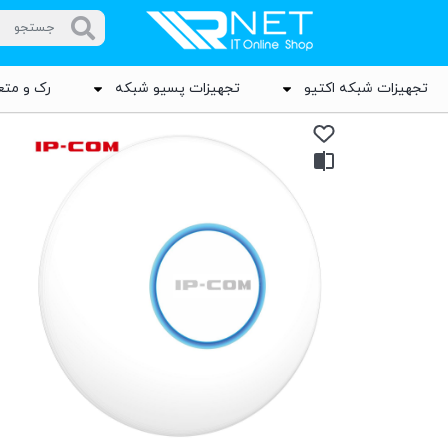
تجهیزات شبکه اکتیو
تجهیزات پسیو شبکه
رک و متع