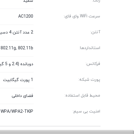
رنگ:
سفید
سرعت WiFi وای فای:
AC1200
آنتن:
2 عدد آنتن 4 دسیبل
استانداردها:
 802.11g, 802.11b
فرکانس:
دوبانده (2.4 و 5 گیگاهرتز)
پورت شبکه:
1 پورت گیگابیت
محیط قابل استفاده:
فضای داخلی
امنیت بی سیم:
g, WPA/WPA2-TKIP