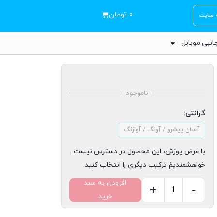
۰
تومان
ه سایت
انبی موبایل
ناموجود
گارانتی:
آسان پیشرو / آونگ / آواژنگ
با عرض پوزش، این محصول در دسترس نیست.
خواهشمندیمً ترکیب دیگری را انتخاب کنید.
افزودن به سبد
+
-
خرید