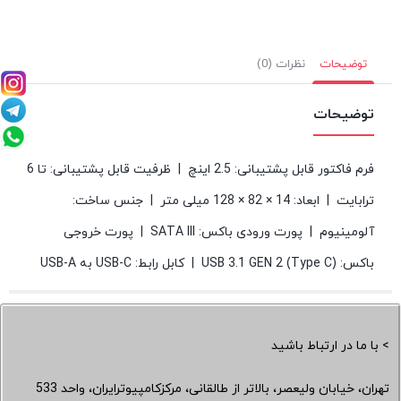
توضیحات
نظرات (0)
توضیحات
فرم فاکتور قابل پشتیبانی: 2.5 اینچ | ظرفیت قابل پشتیبانی: تا 6
ترابایت | ابعاد: 14 × 82 × 128 میلی متر | جنس ساخت:
آلومینیوم | پورت ورودی باکس: SATA III | پورت خروجی
باکس: USB 3.1 GEN 2 (Type C) | کابل رابط: USB-C به USB-A
> با ما در ارتباط باشید
تهران، خیابان ولیعصر، بالاتر از طالقانی، مرکزکامپیوترایران، واحد 533