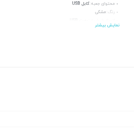
محتوای جعبه::
کابل USB
رنگ::
مشکی
اتصال از طریق::
پورت USB
نمایش بیشتر
مناسب برای::
هارد 2.5 اینچ HDD, هارد 2.5 اینچ SSD
جنس بدنه::
پلاستیک
منبع تغذیه::
پورت USB