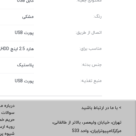
محتوای جعبه:
کابل USB
رنگ:
مشکی
اتصال از طریق:
پورت USB
مناسب برای:
هارد 2.5 اینچ HDD, هارد 2.5 اینچ SSD
جنس بدنه:
پلاستیک
منبع تغذیه:
پورت USB
درباره ما
> با ما در ارتباط باشید
سوالات 
حریم خ
تهران، خیابان ولیعصر، بالاتر از طالقانی،
رویه ار
مرکزکامپیوترایران، واحد 533
شیوه پر