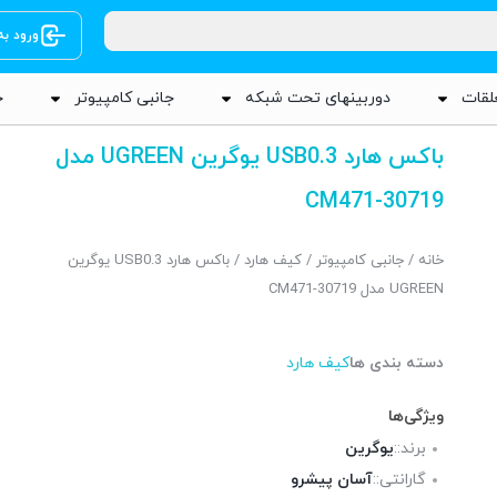
ورود ب
لقات
دوربینهای تحت شبکه
جانبی کامپیوتر
ج
باکس هارد USB0.3 یوگرین UGREEN مدل
CM471-30719
خانه
/
جانبی کامپیوتر
/
کیف هارد
/ باکس هارد USB0.3 یوگرین
UGREEN مدل CM471-30719
دسته بندی ها
کیف هارد
ویژگی‌ها
برند::
یوگرین
گارانتی::
آسان پیشرو