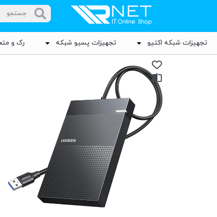
تجهیزات شبکه اکتیو
تجهیزات پسیو شبکه
رک و متع