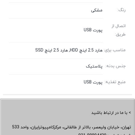
رنگ:
مشکی
اتصال از
پورت USB
طریق:
مناسب برای:
هارد 2.5 اینچ HDD, هارد 2.5 اینچ SSD
جنس بدنه:
پلاستیک
منبع تغذیه:
پورت USB
> با ما در ارتباط باشید
تهران، خیابان ولیعصر، بالاتر از طالقانی، مرکزکامپیوترایران، واحد 533