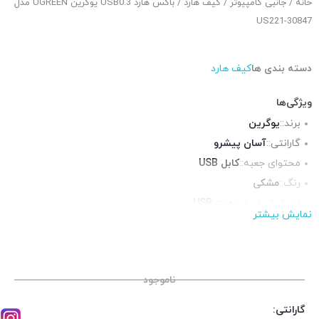
خانه
/
جانبی کامپیوتر
/
کیف هارد
/ باکس هارد USB0.3 یوگرین UGREEN مدل
US221-30847
دسته بندی ها
کیف هارد
ویژگی‌ها
برند::
یوگرین
گارانتی::
آسان پیشرو
محتوای جعبه::
کابل USB
رنگ::
مشکی
اتصال از طریق::
پورت USB
نمایش بیشتر
مناسب برای::
هارد 2.5 اینچ HDD, هارد 2.5 اینچ SSD
جنس بدنه::
پلاستیک
منبع تغذیه::
پورت USB
ناموجود
گارانتی: