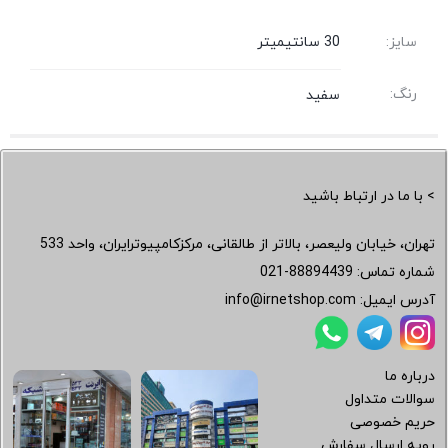
سایز:
30 سانتیمیتر
رنگ:
سفید
> با ما در ارتباط باشید
تهران، خیابان ولیعصر، بالاتر از طالقانی، مرکزکامپیوترایران، واحد 533
شماره تماس:
021-88894439
آدرس ایمیل:
info@irnetshop.com
درباره ما
سوالات متداول
حریم خصوصی
رویه ارسال سفارش