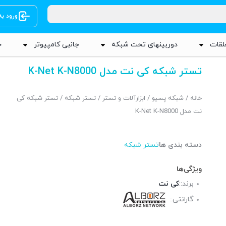
ورود ب
لقات
دوربینهای تحت شبکه
جانبی کامپیوتر
ج
تستر شبکه کی نت مدل K-Net K-N8000
خانه
/
شبکه پسیو
/
ابزارآلات و تستر
/
تستر شبکه
/ تستر شبکه کی
نت مدل K-Net K-N8000
دسته بندی ها
تستر شبکه
ویژگی‌ها
برند::
کی نت
گارانتی::