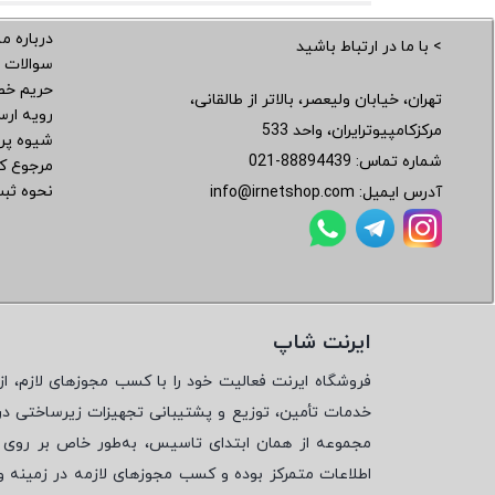
درباره ما
> با ما در ارتباط باشید
سوالات 
حریم خ
تهران، خیابان ولیعصر، بالاتر از طالقانی،
رویه ار
مرکزکامپیوترایران، واحد 533
شیوه پر
شماره تماس:
021-88894439
مرجوع کر
نحوه ثب
آدرس ایمیل:
info@irnetshop.com
ایرنت شاپ
فروشگاه ایرنت فعالیت خود را با کسب مجوزهای لازم، از 
خدمات تأمین، توزیع و پشتیبانی تجهیزات زیرساختی در
مجموعه از همان ابتدای تاسیس، به‌طور خاص بر روی تأ
اطلاعات متمرکز بوده و کسب مجوزهای لازمه در زمینه 