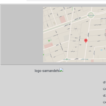
ی
ن
ی
ن