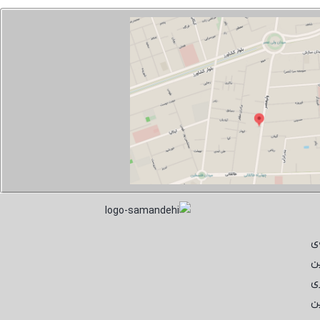
ی
ن
ی
ن