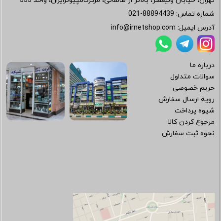
تهران، خیابان ولیعصر، بالاتر از طالقانی، مرکزکامپیوترایران، واحد 533
شماره تماس:
021-88894439
آدرس ایمیل:
info@irnetshop.com
درباره ما
سوالات متداول
حریم خصوصی
رویه ارسال سفارش
شیوه پرداخت
مرجوع کردن کالا
نحوه ثبت سفارش