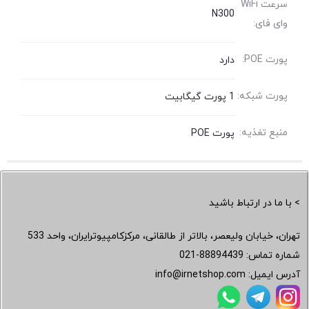
سرعت WiFi
N300
وای فای:
پورت POE:
دارد
پورت شبکه:
1 پورت گیگابیت
منبع تغذیه:
پورت POE
> با ما در ارتباط باشید
تهران، خیابان ولیعصر، بالاتر از طالقانی، مرکزکامپیوترایران، واحد 533
شماره تماس:
021-88894439
آدرس ایمیل:
info@irnetshop.com