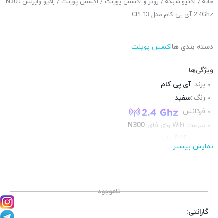
خانه
/
اکتیو شبکه
/
روتر و اکسس پوینت
/
اکسس پوینت
/ رادیو وایرلس N300
2.4Ghz آی پی کام مدل CPE13
دسته بندی ها
اکسس پوینت
ویژگی‌ها
برند::
آی پی کام
رنگ::
سفید
فرکانس::
سرعت WiFi وای فای::
N300
پورت POE::
دارد
نمایش بیشتر
پورت شبکه::
1 پورت گیگابیت
منبع تغذیه::
پورت POE
ناموجود
گارانتی: