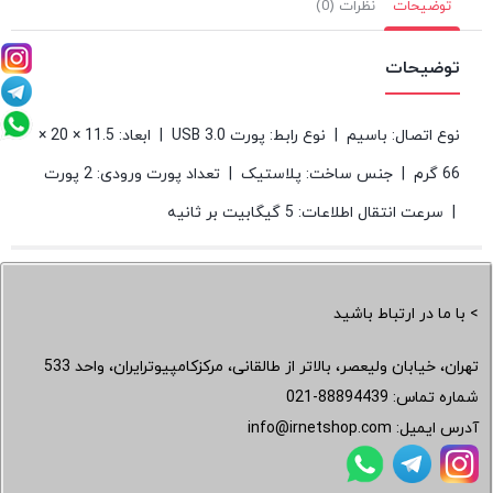
توضیحات
نظرات (0)
توضیحات
نوع اتصال: باسیم | نوع رابط: پورت USB 3.0 | ابعاد: 11.5 × 20 ×
66 گرم | جنس ساخت: پلاستیک | تعداد پورت ورودی: 2 پورت
| سرعت انتقال اطلاعات: 5 گیگابیت بر ثانیه
> با ما در ارتباط باشید
تهران، خیابان ولیعصر، بالاتر از طالقانی، مرکزکامپیوترایران، واحد 533
شماره تماس:
021-88894439
آدرس ایمیل:
info@irnetshop.com