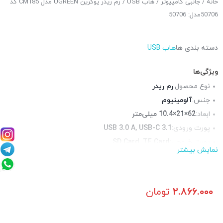
خانه
/
جانبی کامپیوتر
/
هاب USB
/ رم ریدر یوگرین UGREEN مدل CM185 کد
50706مدل: 50706
دسته بندی ها
هاب USB
ویژگی‌ها
نوع محصول:
رم ریدر
جنس:
آلومینیوم
ابعاد:
62×21×10.4 میلی‌متر
پورت ورودی:
USB 3.0 A, USB-C 3.1
پورت خروجی:
SD Card, TF Card
نمایش بیشتر
سازگار با:
اندروید, لینوکس, مک, ویندوز
سرعت انتقال کارت حافظه:
100 مگابایت بر ثانیه
سرعت انتقال داده‌:
5 گیگابیت بر ثانیه
۲.۸۶۶.۰۰۰
تومان