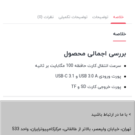
خلاصه
توضیحات
توضیحات تکمیلی
نظرات (0)
خلاصه
بررسی اجمالی محصول
سرعت انتقال کارت حافظه 100 مگابایت بر ثانیه
پورت ورودی USB 3.0 A و USB-C 3.1
پورت خروجی کارت SD و TF
> با ما در ارتباط باشید
تهران، خیابان ولیعصر، بالاتر از طالقانی، مرکزکامپیوترایران، واحد 533