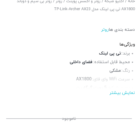
خانه
/
اکتیو شبکه
/
روتر و اکسس پوینت
/
روتر
/ روتر بی سیم و دوباند
AX1800 تی پی لینک مدل TP-Link-Archer AX23
دسته بندی ها
روتر
ویژگی‌ها
برند::
تی پی لینک
محیط قابل استفاده::
فضای داخلی
رنگ::
مشکی
سرعت WiFi وای فای::
AX1800
پورت شبکه::
5 پورت گیگابیت
نمایش بیشتر
منبع تغذیه::
12V-1A, آداپتور برق
امنیت بی سیم::
WPA/WPA2-Enterprise (802.1x), WPA3
آنتن::
4 عدد آنتن 5 دسیبل
ناموجود