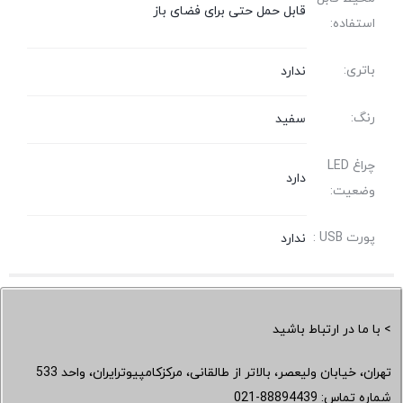
قابل حمل حتی برای فضای باز
استفاده:
باتری:
ندارد
رنگ:
سفید
چراغ LED
دارد
وضعیت:
پورت USB :
ندارد
> با ما در ارتباط باشید
تهران، خیابان ولیعصر، بالاتر از طالقانی، مرکزکامپیوترایران، واحد 533
شماره تماس:
021-88894439