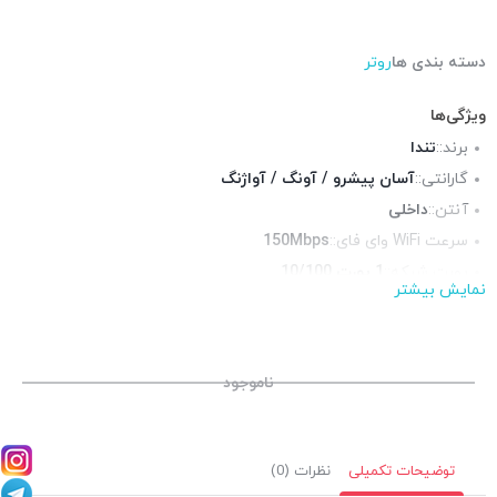
دسته بندی ها
روتر
ویژگی‌ها
برند::
تندا
گارانتی::
آسان پیشرو / آونگ / آواژنگ
آنتن::
داخلی
سرعت WiFi وای فای::
150Mbps
پورت شبکه::
1 پورت 10/100
نمایش بیشتر
فرکانس::
محیط قابل استفاده::
قابل حمل حتی برای فضای باز
باتری::
ندارد
ناموجود
توضیحات تکمیلی
نظرات (0)