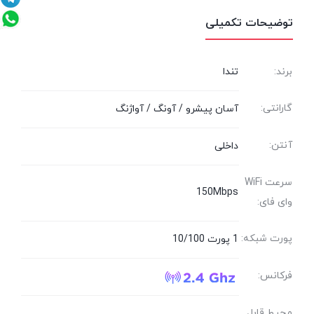
توضیحات تکمیلی
برند:
تندا
گارانتی:
آسان پیشرو / آونگ / آواژنگ
آنتن:
داخلی
سرعت WiFi
150Mbps
وای فای:
پورت شبکه:
1 پورت 10/100
فرکانس:
محیط قابل