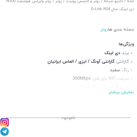
خانه
/
اکتیو شبکه
/
روتر و اکسس پوینت
/
روتر
/ روتر وایرلس هوشمند N300
دی لینک مدل D-Link R04
دسته بندی ها
روتر
ویژگی‌ها
برند::
دی لینک
گارانتی::
گارانتی آونگ / ایزی / الماس ایرانیان
رنگ::
سفید
سرعت WiFi وای فای::
300Mbps
آنتن::
3 عدد آنتن 5 دسیبل
نمایش بیشتر
فرکانس::
پورت شبکه::
4 x LAN 10/100, 1 پورت WAN 10/100
محیط قابل استفاده::
فضای داخلی
ناموجود