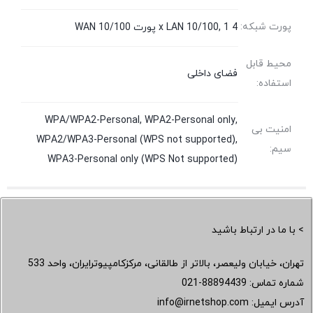
پورت شبکه:
4 x LAN 10/100, 1 پورت WAN 10/100
محیط قابل
فضای داخلی
استفاده:
WPA/WPA2-Personal, WPA2-Personal only,
امنیت بی
WPA2/WPA3-Personal (WPS not supported),
سیم:
WPA3-Personal only (WPS Not supported)
> با ما در ارتباط باشید
تهران، خیابان ولیعصر، بالاتر از طالقانی، مرکزکامپیوترایران، واحد 533
شماره تماس:
021-88894439
آدرس ایمیل:
info@irnetshop.com