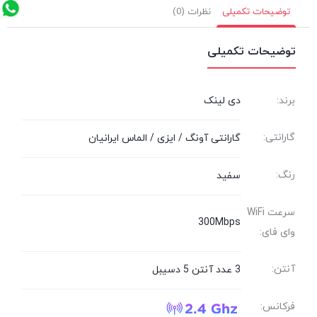
توضیحات تکمیلی
نظرات (0)
توضیحات تکمیلی
برند:
دی لینک
گارانتی:
گارانتی آونگ / ایزی / الماس ایرانیان
رنگ:
سفید
سرعت WiFi
300Mbps
وای فای:
آنتن:
3 عدد آنتن 5 دسیبل
فرکانس: