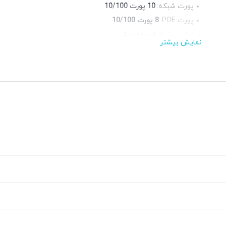
پورت شبکه::
10 پورت 10/100
پورت POE::
8 پورت 10/100
نوع سوئیچ::
غیر مدیریتی
نمایش بیشتر
قابلیت نصب در رک::
خیر
چراغ LED وضعیت::
دارد
منبع تغذیه::
آداپتور برق