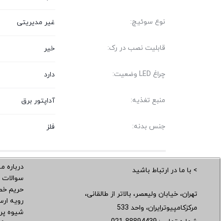
نوع سوئیچ:
غیر مدیریتی
قابلیت نصب در رک:
خیر
چراغ LED وضعیت:
دارد
منبع تغذیه:
آداپتور برق
جنس بدنه:
فلز
درباره ما
> با ما در ارتباط باشید
سوالات 
حریم خ
تهران، خیابان ولیعصر، بالاتر از طالقانی،
رویه ار
مرکزکامپیوترایران، واحد 533
شیوه پر