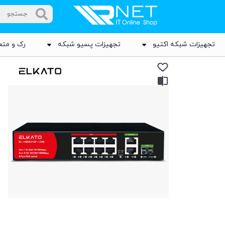
تجهیزات شبکه اکتیو
تجهیزات پسیو شبکه
رک و متع