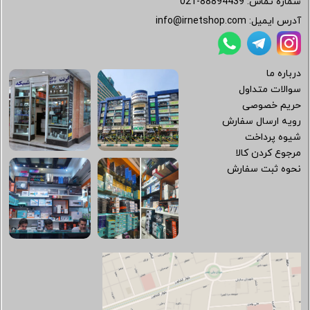
شماره تماس:
021-88894439
آدرس ایمیل:
info@irnetshop.com
درباره ما
سوالات متداول
حریم خصوصی
رویه ارسال سفارش
شیوه پرداخت
مرجوع کردن کالا
نحوه ثبت سفارش