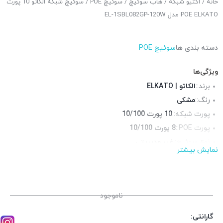
خانه
/
اکتیو شبکه
/
هاب سوئیچ
/
سوئیچ POE
/ سوئیچ شبکه الکاتو 10 پورت
POE ELKATO مدل EL-1SBL082GP-120W
دسته بندی ها
سوئیچ POE
ویژگی‌ها
برند::
الکاتو | ELKATO
رنگ::
مشکی
پورت شبکه::
10 پورت 10/100
پورت POE::
8 پورت 10/100
نوع سوئیچ::
غیر مدیریتی
نمایش بیشتر
قابلیت نصب در رک::
خیر
چراغ LED وضعیت::
دارد
جنس بدنه::
فلز
ناموجود
گارانتی: