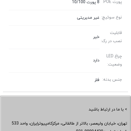
پورت POE:
8 پورت 10/100
نوع سوئیچ:
غیر مدیریتی
قابلیت
خیر
نصب در رک:
چراغ LED
دارد
وضعیت:
جنس بدنه:
فلز
> با ما در ارتباط باشید
تهران، خیابان ولیعصر، بالاتر از طالقانی، مرکزکامپیوترایران، واحد 533