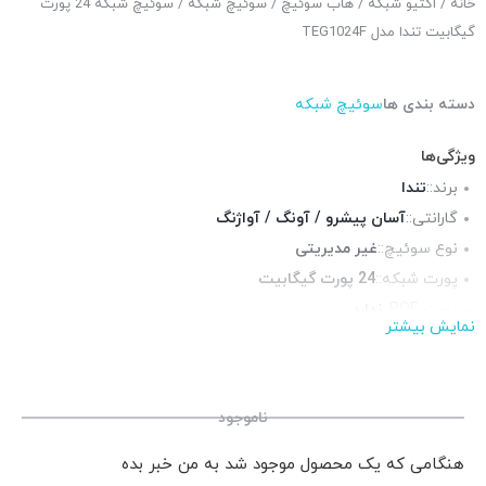
خانه
/
اکتیو شبکه
/
هاب سوئیچ
/
سوئیچ شبکه
/ سوئیچ شبکه 24 پورت
گیگابیت تندا مدل TEG1024F
دسته بندی ها
سوئیچ شبکه
ویژگی‌ها
برند::
تندا
گارانتی::
آسان پیشرو / آونگ / آواژنگ
نوع سوئیچ::
غیر مدیریتی
پورت شبکه::
24 پورت گیگابیت
پورت POE::
ندارد
نمایش بیشتر
چراغ LED وضعیت::
دارد
سایز::
دسکتاپ
قابلیت نصب در رک::
بله همراه با براکت
ناموجود
هنگامی که یک محصول موجود شد به من خبر بده