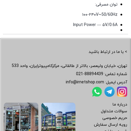
توان مصرفی:
۱۰۰-۲۴۰V~50/60Hz
Input Power — ۵V/0.6A
> با ما در ارتباط باشید
تهران، خیابان ولیعصر، بالاتر از طالقانی، مرکزکامپیوترایران، واحد 533
شماره تماس:
021-88894439
آدرس ایمیل:
info@irnetshop.com
درباره ما
سوالات متداول
حریم خصوصی
رویه ارسال سفارش