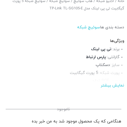
خانه
/
اکتیو شبکه
/
هاب سوئیچ
/
سوئیچ شبکه
/ سوئیچ شبکه 5 پورت
گیگابیت تی پی لینک مدل TP-Link TL-SG105-E
دسته بندی ها
سوئیچ شبکه
ویژگی‌ها
برند::
تی پی لینک
گارانتی::
پارس ارتباط
سایز::
دسکتاپ
پورت شبکه::
5 پورت گیگابیت
پورت POE::
ندارد
نمایش بیشتر
چراغ LED وضعیت::
دارد
منبع تغذیه::
5V-600mA, آداپتور برق
ناموجود
هنگامی که یک محصول موجود شد به من خبر بده