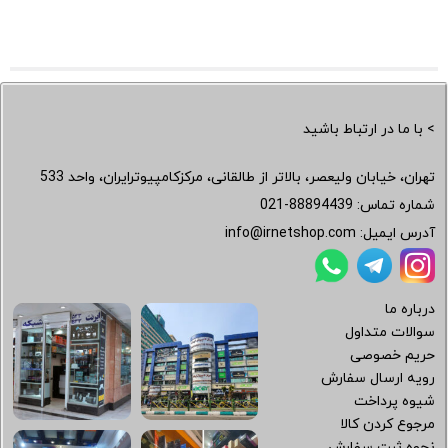
> با ما در ارتباط باشید
تهران، خیابان ولیعصر، بالاتر از طالقانی، مرکزکامپیوترایران، واحد 533
شماره تماس:
021-88894439
آدرس ایمیل:
info@irnetshop.com
درباره ما
سوالات متداول
حریم خصوصی
رویه ارسال سفارش
شیوه پرداخت
مرجوع کردن کالا
نحوه ثبت سفارش