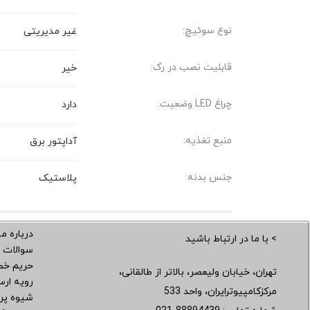
نوع سوئیچ:
غیر مدیریتی
قابلیت نصب در رک:
خیر
چراغ LED وضعیت:
دارد
منبع تغذیه:
آداپتور برق
جنس بدنه:
پلاستیک
درباره ما
> با ما در ارتباط باشید
سوالات 
حریم خ
تهران، خیابان ولیعصر، بالاتر از طالقانی،
رویه ار
مرکزکامپیوترایران، واحد 533
شیوه پر