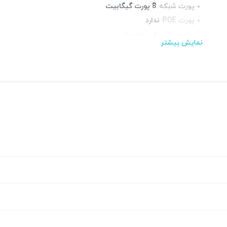
پورت شبکه::
8 پورت گیگابیت
پورت POE::
ندارد
نوع سوئیچ::
غیر مدیریتی
نمایش بیشتر
قابلیت نصب در رک::
خیر
چراغ LED وضعیت::
دارد
منبع تغذیه::
آداپتور برق