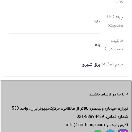
Link:
چراغ LED
دارد
وضعیت:
قابلیت
بله
نصب در رک:
منبع تغذیه:
برق شهری
> با ما در ارتباط باشید
تهران، خیابان ولیعصر، بالاتر از طالقانی، مرکزکامپیوترایران، واحد 533
شماره تماس:
021-88894439
آدرس ایمیل:
info@irnetshop.com