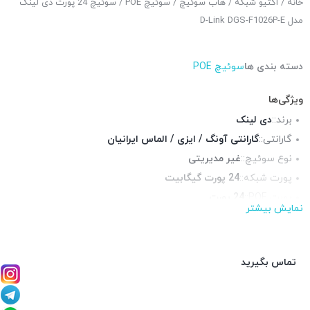
خانه
/
اکتیو شبکه
/
هاب سوئیچ
/
سوئیچ POE
/ سوئیچ 24 پورت دی لینک
مدل D-Link DGS-F1026P-E
دسته بندی ها
سوئیچ POE
ویژگی‌ها
برند::
دی لینک
گارانتی::
گارانتی آونگ / ایزی / الماس ایرانیان
نوع سوئیچ::
غیر مدیریتی
پورت شبکه::
24 پورت گیگابیت
پورت POE::
24 پورت
نمایش بیشتر
پورت Up-Link::
2 پورت SFP
چراغ LED وضعیت::
دارد
قابلیت نصب در رک::
بله
تماس بگیرید