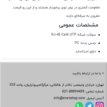
مقاومت کمتری در برابر نویز برخوردار هستند و از این رو قیمت
مقرون به صرفه‌ای دارند.
مشخصات عمومی
سوکت شبکه RJ-45 Cat6 UTP
جنس بدنه: PC
دارای استاندارد
> با ما در ارتباط باشید
تهران، خیابان ولیعصر، بالاتر از طالقانی، مرکزکامپیوترایران، واحد 533
شماره تماس:
021-88894439
آدرس ایمیل:
info@irnetshop.com