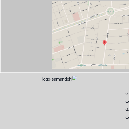
ی
ن
ی
ن