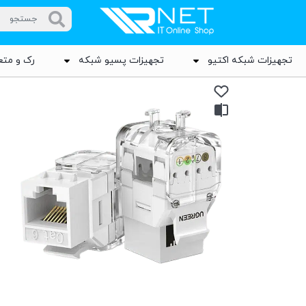
تجهیزات شبکه اکتیو
تجهیزات پسیو شبکه
رک و متع