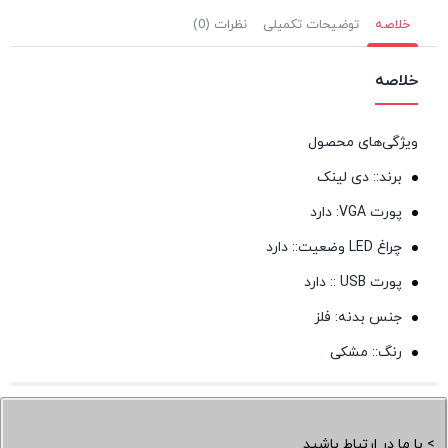
خلاصه
توضیحات تکمیلی
نظرات (0)
خلاصه
ویژگی‌های محصول
برند::
دی لینک
پورت VGA:
دارد
چراغ LED وضعیت::
دارد
پورت USB ::
دارد
جنس بدنه:
فلز
رنگ::
مشکی
> با ما در ارتباط باشید