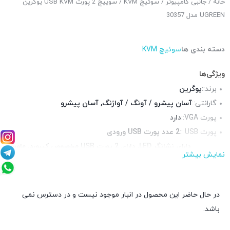
خانه
/
جانبی کامپیوتر
/
سوئیچ KVM
/ سوییچ 2 پورت USB KVM یوگرین
UGREEN مدل 30357
دسته بندی ها
سوئیچ KVM
ویژگی‌ها
برند::
یوگرین
گارانتی::
آسان پیشرو / آونگ / آواژنگ
,
آسان پیشرو
پورت VGA::
دارد
پورت USB ::
2 عدد پورت USB ورودی
دارای نشانگر LED, دارای 2 پورت USB مخصوص کیبورد، ماوس،
سایر
نمایش بیشتر
پرینتر، فلش و …, دارای حالت اتو اسکن, قابلیت سوئیچ از
قابلیت‌ها::
طریق کلیدهای روی دستگاه، ریموت کنترل و کیبورد
در حال حاضر این محصول در انبار موجود نیست و در دسترس نمی
باشد.