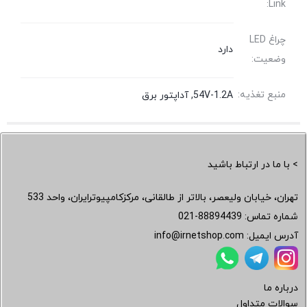
Link:
چراغ LED
دارد
وضعیت:
منبع تغذیه:
54V-1.2A, آداپتور برق
> با ما در ارتباط باشید
تهران، خیابان ولیعصر، بالاتر از طالقانی، مرکزکامپیوترایران، واحد 533
شماره تماس:
021-88894439
آدرس ایمیل:
info@irnetshop.com
درباره ما
سوالات متداول