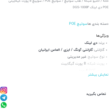
خانه
/
اکتیو شبکه
/
هاب سوئیچ
/
سوئیچ POE
/ سوییچ 8 پورت گیگابیتی
POE دی لینک DGS-1008P
دسته بندی ها
سوئیچ POE
ویژگی‌ها
برند::
دی لینک
گارانتی::
گارانتی آونگ / ایزی / الماس ایرانیان
نوع سوئیچ::
غیر مدیریتی
پورت شبکه::
8 پورت گیگابیت
پورت POE::
4 عدد
نمایش بیشتر
پورت Up-Link::
ندارد
چراغ LED وضعیت::
دارد
منبع تغذیه::
54V-1.2A, آداپتور برق
تماس بگیرید