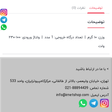
توضیحات
نظرات (0)
توضیحات
وزن: ۱۰ گرم | تعداد درگاه خروجی: 1 عدد | ولتاژ ورودی: ۱۰۰-۲۴۰
ولت
> با ما در ارتباط باشید
تهران، خیابان ولیعصر، بالاتر از طالقانی، مرکزکامپیوترایران، واحد 533
شماره تماس:
021-88894439
آدرس ایمیل:
info@irnetshop.com