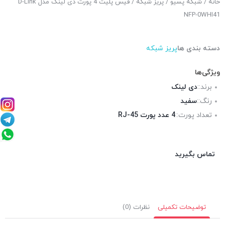
خانه
/
شبکه پسیو
/
پریز شبکه
/ فیس پلیت 4 پورت دی لینک مدل D-Link
NFP-0WHI41
دسته بندی ها
پریز شبکه
ویژگی‌ها
برند::
دی لینک
رنگ::
سفید
تعداد پورت::
4 عدد پورت RJ-45
تماس بگیرید
توضیحات تکمیلی
نظرات (0)