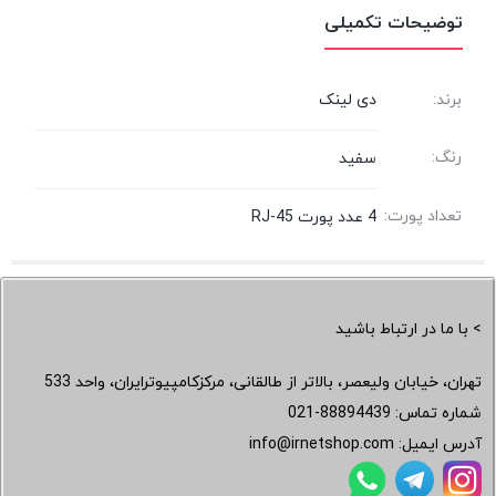
توضیحات تکمیلی
برند:
دی لینک
رنگ:
سفید
تعداد پورت:
4 عدد پورت RJ-45
> با ما در ارتباط باشید
تهران، خیابان ولیعصر، بالاتر از طالقانی، مرکزکامپیوترایران، واحد 533
شماره تماس:
021-88894439
آدرس ایمیل:
info@irnetshop.com