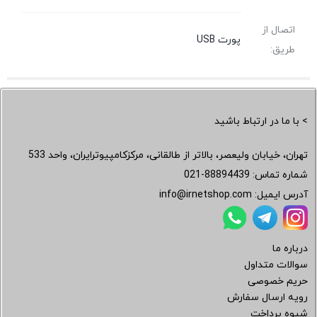
اتصال از
پورت USB
طریق:
> با ما در ارتباط باشید
تهران، خیابان ولیعصر، بالاتر از طالقانی، مرکزکامپیوترایران، واحد 533
شماره تماس:
021-88894439
آدرس ایمیل:
info@irnetshop.com
درباره ما
سوالات متداول
حریم خصوصی
رویه ارسال سفارش
شیوه پرداخت