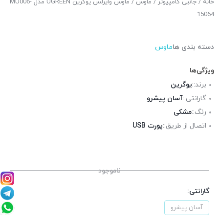
خانه
/
جانبی کامپیوتر
/
ماوس
/ ماوس وایرلس یوگرین UGREEN مدل MU006-
15064
دسته بندی ها
ماوس
ویژگی‌ها
برند::
یوگرین
گارانتی::
آسان پیشرو
رنگ::
مشکی
اتصال از طریق::
پورت USB
ناموجود
گارانتی:
آسان پیشرو